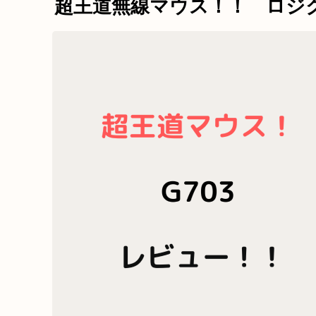
超王道無線マウス！！ ロジク
KA
立ち