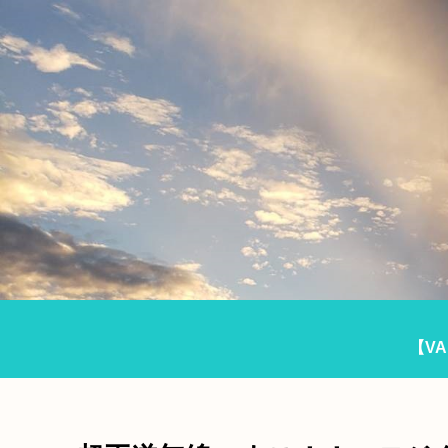
【VA
メ