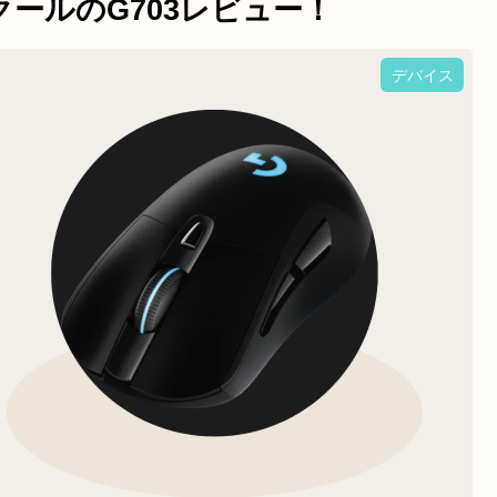
ールのG703レビュー！
Y/Oのアビリティ・
GAMEDACをレビュ
デバイス
回り徹底解説！！
ー‼